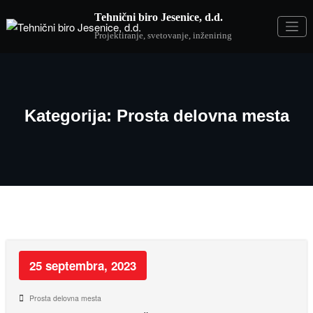
Skip
Tehnični biro Jesenice, d.d.
to
content
Projektiranje, svetovanje, inženiring
Kategorija: Prosta delovna mesta
25 septembra, 2023
Prosta delovna mesta