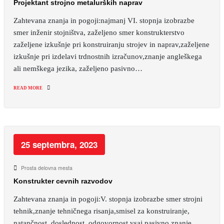
Projektant strojno metalurških naprav
Zahtevana znanja in pogoji:najmanj VI. stopnja izobrazbe
smer inženir stojništva, zaželjeno smer konstrukterstvo
zaželjene izkušnje pri konstruiranju strojev in naprav,zaželjene
izkušnje pri izdelavi trdnostnih izračunov,znanje angleškega
ali nemškega jezika, zaželjeno pasivno…
READ MORE
25 septembra, 2023
Prosta delovna mesta
Konstrukter cevnih razvodov
Zahtevana znanja in pogoji:V. stopnja izobrazbe smer strojni
tehnik,znanje tehničnega risanja,smisel za konstruiranje,
natančnost, doslednost, odgovornost,vsaj pasivno znanje