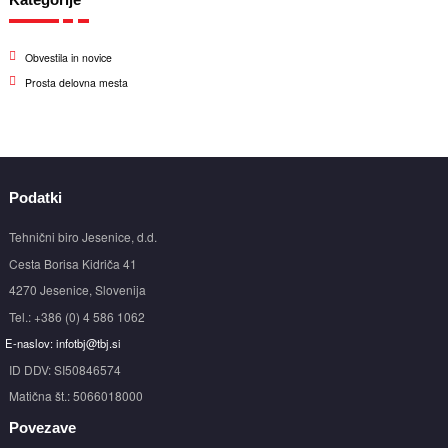
Obvestila in novice
Prosta delovna mesta
Podatki
Tehnični biro Jesenice, d.d.
Cesta Borisa Kidriča 41
4270 Jesenice, Slovenija
Tel.: +386 (0) 4 586 1062
E-naslov: infotbj@tbj.si
ID DDV: SI50846574
Matična št.: 5066018000
Povezave